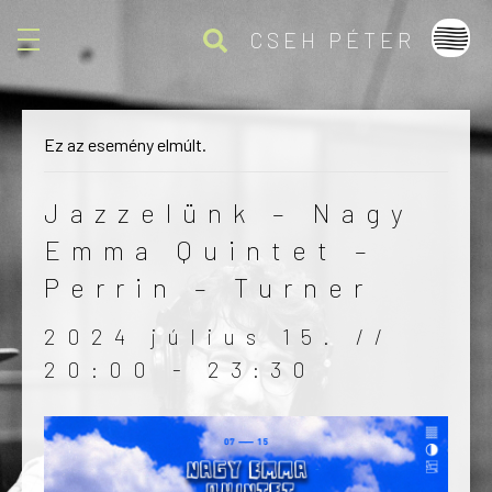
CSEH PÉTER
Cseh Péter / Music
Yet another awesome website by Phlox theme.
Ez az esemény elmúlt.
Jazzelünk – Nagy
Emma Quintet –
Perrin – Turner
2024 július 15. //
20:00
-
23:30