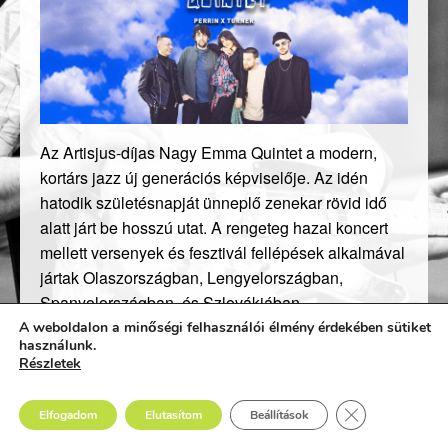
Az Artisjus-díjas Nagy Emma Quintet a modern,
kortárs jazz új generációs képviselője. Az idén
hatodik születésnapját ünneplő zenekar rövid idő
alatt járt be hosszú utat. A rengeteg hazai koncert
mellett versenyek és fesztivál fellépések alkalmával
jártak Olaszországban, Lengyelországban,
Spanyolországban, és Szlovákiában.
A weboldalon a minőségi felhasználói élmény érdekében sütiket
Ugyan az öt tag sok mindenben különbözik, már a
használunk.
Részletek
kezdetektől fogva érződött, hogy sikeresen képesek
egységként működni.. A hangzásuk formálásában
Close GDPR Co
fontos tényező a kísérletező szellem, a
Elfogadom
Elutasítom
Beállítások
szerzeményekben egyenlő hangsúllyal kapnak