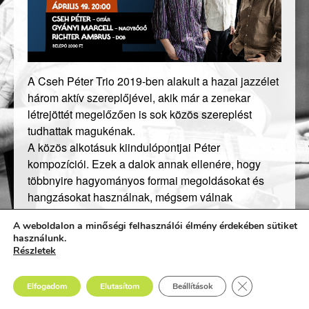
A Cseh Péter Trio 2019-ben alakult a hazai jazzélet
három aktív szereplőjével, akik már a zenekar
létrejöttét megelőzően is sok közös szereplést
tudhattak magukénak.
A közös alkotásuk kiindulópontjai Péter
kompozíciói. Ezek a dalok annak ellenére, hogy
többnyire hagyományos formai megoldásokat és
hangzásokat használnak, mégsem válnak
kiszámíthatóvá vagy közhelyessé.
A weboldalon a minőségi felhasználói élmény érdekében sütiket
Ehelyett különböző kontrasztáló hangulatokon –
használunk.
elmélyült és szárnyaló, gyermekded vagy éppen
Részletek
vadul karcoló – keresztül mutatják meg a modern
mainstream jazz tengerének egy saját merítését.
Close GDPR Co
Elfogadom
Elutasítom
Beállítások
A zenekari sound megformálásában minden tagnak