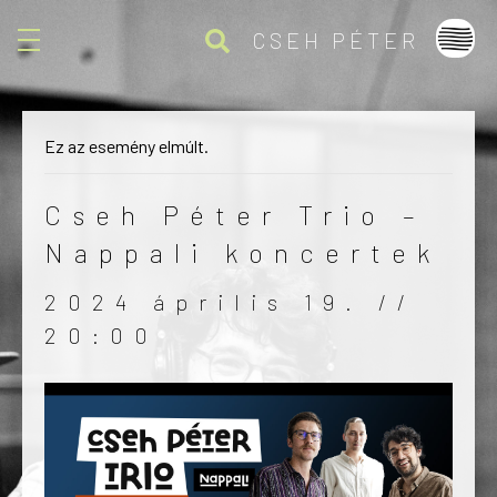
CSEH PÉTER
Cseh Péter / Music
Yet another awesome website by Phlox theme.
Ez az esemény elmúlt.
Cseh Péter Trio –
Nappali koncertek
2024 április 19. //
20:00